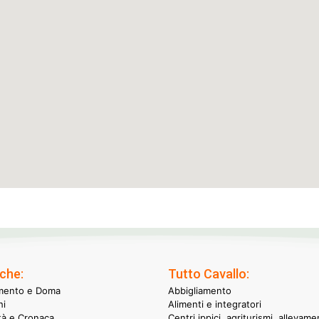
che:
Tutto Cavallo:
mento e Doma
Abbigliamento
hi
Alimenti e integratori
ità e Cronaca
Centri ippici, agriturismi, allevame