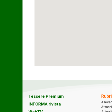
Rubri
Tessere Premium
Alleva
INFORMA rivista
Attacc
WebTV
Attual