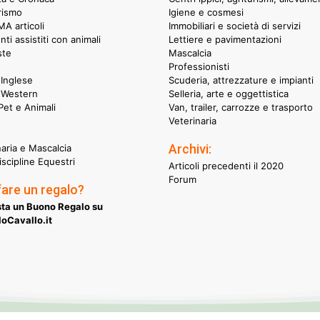
rismo
Igiene e cosmesi
A articoli
Immobiliari e società di servizi
nti assistiti con animali
Lettiere e pavimentazioni
ste
Mascalcia
Professionisti
Inglese
Scuderia, attrezzature e impianti
 Western
Selleria, arte e oggettistica
et e Animali
Van, trailer, carrozze e trasporto
Veterinaria
Archivi:
naria e Mascalcia
iscipline Equestri
Articoli precedenti il 2020
Forum
fare un regalo?
ta un Buono Regalo su
oCavallo.it