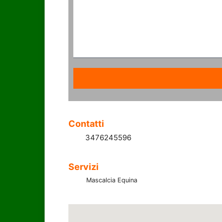
Alternative:
Contatti
3476245596
Servizi
Mascalcia Equina