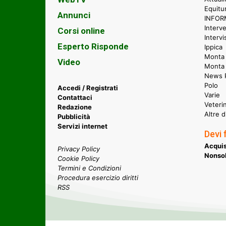
Equitu
Annunci
INFORM
Interve
Corsi online
Intervi
Esperto Risponde
Ippica
Monta 
Video
Monta
News P
Polo
Accedi / Registrati
Varie
Contattaci
Veteri
Redazione
Altre d
Pubblicità
Servizi internet
Devi 
Acquis
Privacy Policy
Nonsol
Cookie Policy
Termini e Condizioni
Procedura esercizio diritti
RSS