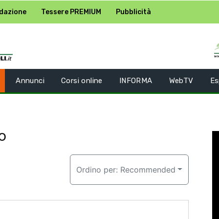
dazione
Tessere PREMIUM
Pubblicità
Annunci
Corsi online
INFORMA
WebTV
Es
o
Ordino per:
Recommended