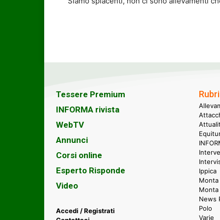
Siamo spiacenti, non ci sono allevamenti che 
Rubri
Tessere Premium
Alleva
INFORMA rivista
Attacc
WebTV
Attual
Equitu
Annunci
INFORM
Interve
Corsi online
Intervi
Esperto Risponde
Ippica
Monta 
Video
Monta
News P
Polo
Accedi / Registrati
Varie
Contattaci