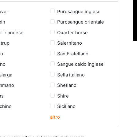
over
Purosangue inglese
ein
Purosangue orientale
r irlandese
Quarter horse
trup
Salernitano
no
San Fratellano
ano
Sangue caldo inglese
larga
Sella italiano
mmano
Shetland
ns
Shire
chino
Siciliano
altro