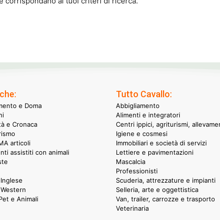
corrispondano ai tuoi criteri di ricerca.
che:
Tutto Cavallo:
mento e Doma
Abbigliamento
hi
Alimenti e integratori
ità e Cronaca
Centri ippici, agriturismi, allevame
rismo
Igiene e cosmesi
A articoli
Immobiliari e società di servizi
nti assistiti con animali
Lettiere e pavimentazioni
ste
Mascalcia
Professionisti
Inglese
Scuderia, attrezzature e impianti
 Western
Selleria, arte e oggettistica
et e Animali
Van, trailer, carrozze e trasporto
Veterinaria