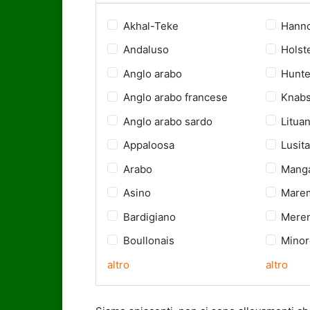
Akhal-Teke
Hann
Andaluso
Holst
Anglo arabo
Hunte
Anglo arabo francese
Knabs
Anglo arabo sardo
Litua
Appaloosa
Lusit
Arabo
Manga
Asino
Mare
Bardigiano
Mere
Boullonais
Minor
altro
altro