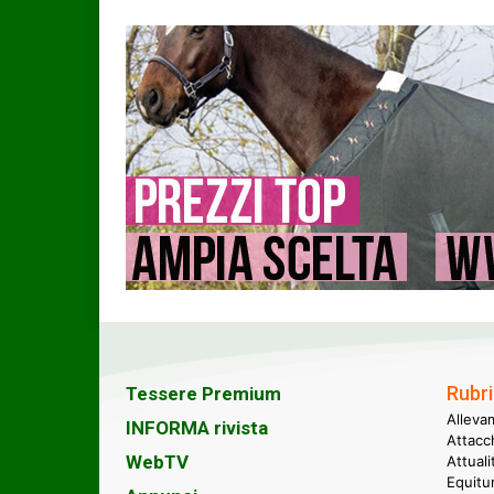
Rubri
Tessere Premium
Alleva
INFORMA rivista
Attacc
WebTV
Attual
Equitu