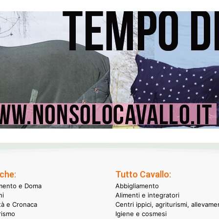
che:
Tutto Cavallo:
mento e Doma
Abbigliamento
hi
Alimenti e integratori
ità e Cronaca
Centri ippici, agriturismi, allevame
rismo
Igiene e cosmesi