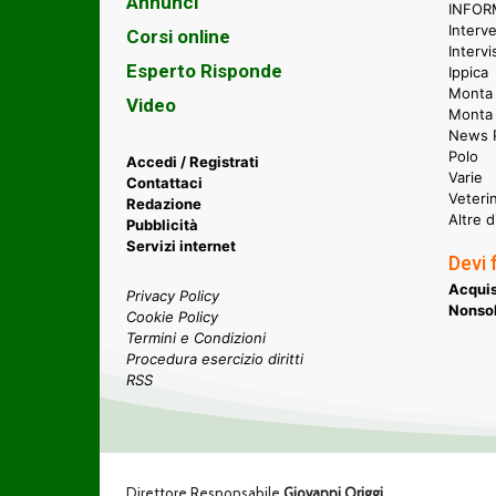
Annunci
INFORM
Interve
Corsi online
Intervi
Esperto Risponde
Ippica
Monta 
Video
Monta
News P
Polo
Accedi / Registrati
Varie
Contattaci
Veteri
Redazione
Altre d
Pubblicità
Servizi internet
Devi 
Acquis
Privacy Policy
Nonsol
Cookie Policy
Termini e Condizioni
Procedura esercizio diritti
RSS
Direttore Responsabile
Giovanni Origgi