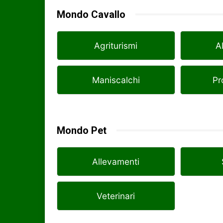
Mondo Cavallo
Agriturismi
A
Maniscalchi
Pr
Mondo Pet
Allevamenti
Veterinari