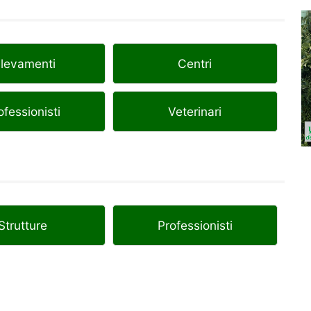
llevamenti
Centri
ofessionisti
Veterinari
Strutture
Professionisti