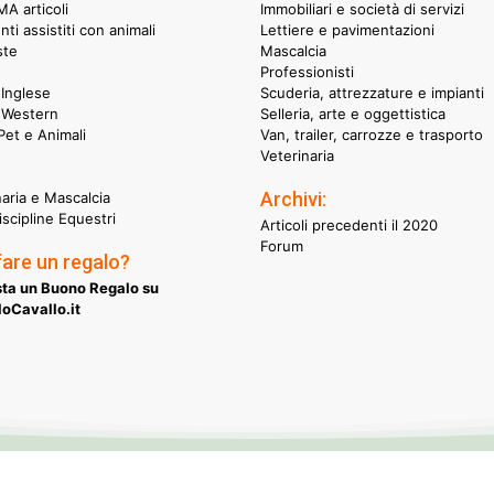
A articoli
Immobiliari e società di servizi
nti assistiti con animali
Lettiere e pavimentazioni
ste
Mascalcia
Professionisti
Inglese
Scuderia, attrezzature e impianti
 Western
Selleria, arte e oggettistica
et e Animali
Van, trailer, carrozze e trasporto
Veterinaria
Archivi:
naria e Mascalcia
iscipline Equestri
Articoli precedenti il 2020
Forum
fare un regalo?
ta un Buono Regalo su
oCavallo.it