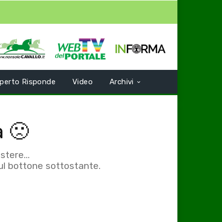
perto Risponde
Video
Archivi
a 🙁
tere...
sul bottone sottostante.